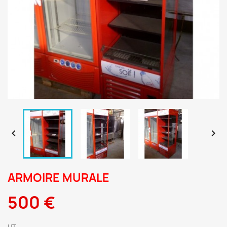


ARMOIRE MURALE
500 €