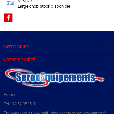
STOCK
Large choix stock disponible
Facebook
CATEGORIES

NOTRE SOCIÉTÉ

France
Tel : 04 37 05 13 91
Envoyez-nous un e-mail : nicolas@serooequipements.fr