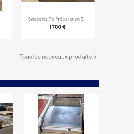
Aperçu rapide

Saladette De Préparation 3...
1 700 €
Tous les nouveaux produits
