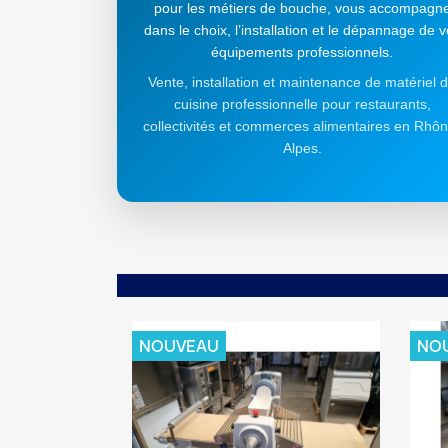
pour les métiers de bouche, vous accompagn
dans le choix, l’installation et le dépannage de 
équipements professionnels.
Vente, installation et maintenance de matériel 
cuisine professionnelle pour restaurants,
collectivités et commerces alimentaires en Rhô
Alpes.
NOUVEAU
NO