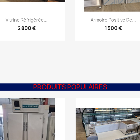
Aperçu rapide
Aperçu rapide


Vitrine Réfrigérée...
Armoire Positive De...
2 800 €
1 500 €
PRODUITS POPULAIRES