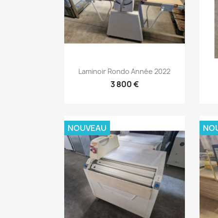
Aperçu rapide

Laminoir Rondo Année 2022
3 800 €
NOUVEAU
NO