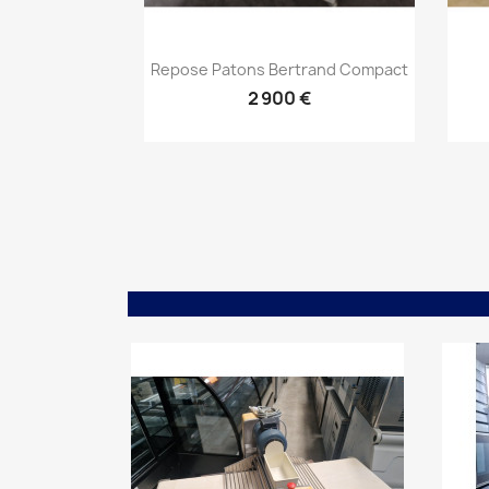
Aperçu rapide

Repose Patons Bertrand Compact
2 900 €