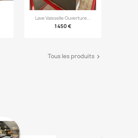
Aperçu rapide

Lave Vaisselle Ouverture...
1 450 €
Tous les produits
