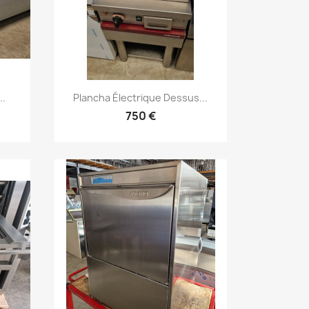
Aperçu rapide

..
Plancha Électrique Dessus...
750 €