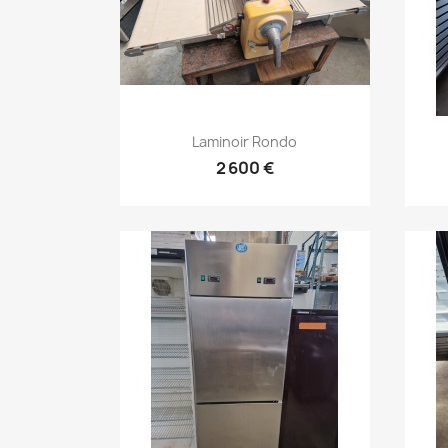
Aperçu rapide

Laminoir Rondo
2 600 €