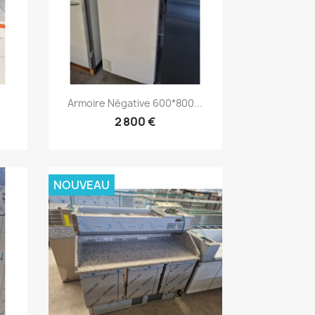
Aperçu rapide

Armoire Négative 600*800...
2 800 €
NOUVEAU