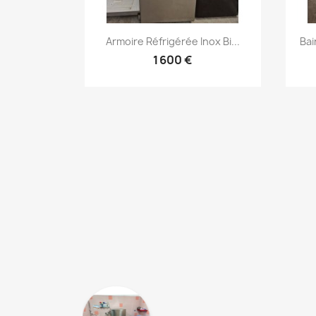
Aperçu rapide

Armoire Réfrigérée Inox Bi...
Bai
1 600 €