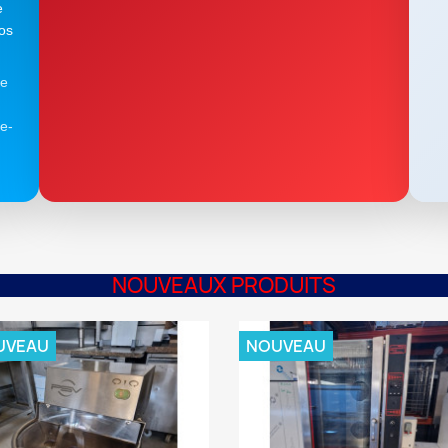
e
vos
de
ne-
NOUVEAUX PRODUITS
UVEAU
NOUVEAU