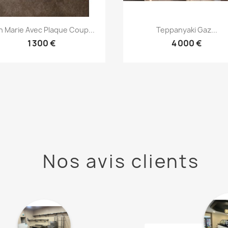
Aperçu rapide
Aperçu rapide


n Marie Avec Plaque Coup...
Teppanyaki Gaz...
1 300 €
4 000 €
Nos avis clients