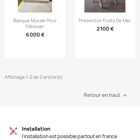
Aperçu rapide
Aperçu rapide


Banque Murale Pour
Présentoir Fruits De Mer
Pâtissier
2 100 €
6 000 €
Affichage 1-2 de 2 article(s)
Retour en haut

Installation
l'installation est possible partout en france