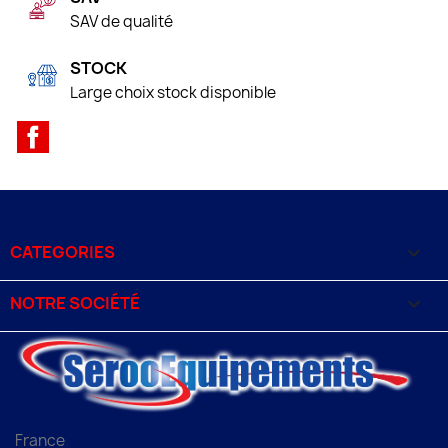
SAV de qualité
STOCK
Large choix stock disponible
Facebook
CATEGORIES

NOTRE SOCIÉTÉ

France