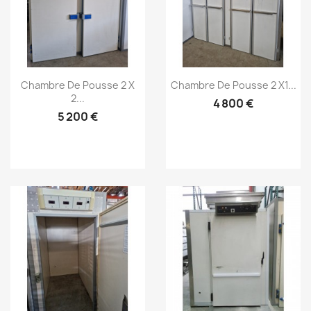
Aperçu rapide
Aperçu rapide


Chambre De Pousse 2 X
Chambre De Pousse 2 X1...
2...
4 800 €
5 200 €