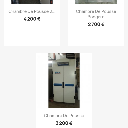
Aperçu rapide
Aperçu rapide


Chambre De Pousse 2...
Chambre De Pousse
Bongard
4 200 €
2 700 €
Aperçu rapide

Chambre De Pousse
3 200 €