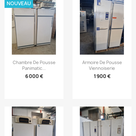
NOUVEAU
Aperçu rapide
Aperçu rapide


Chambre De Pousse
Armoire De Pousse
Panimatic...
Viennoiserie
6 000 €
1 900 €